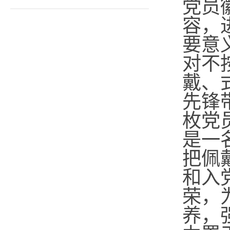
党员
容，
要意
对不
戴、
先锋
枚党
是一
把佩
和入
荣，
养，