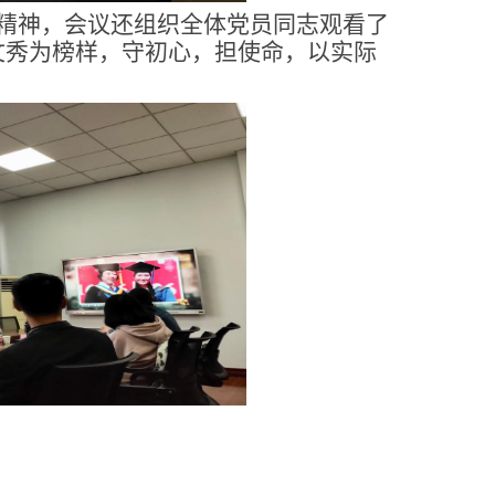
精神，会议还组织全体党员同志观看了
文秀为榜样，守初心，担使命，以实际