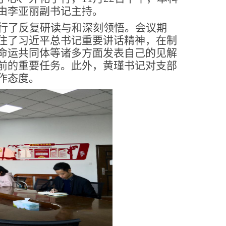
由李亚丽副书记主持。
行了反复研读与和深刻领悟。会议期
住了习近平总书记重要讲话精神，在制
命运共同体等诸多方面发表自己的见解
前的重要任务。此外，黄瑾书记对支部
作态度。