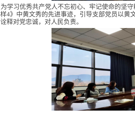
为学习优秀共产党人不忘初心、牢记使命的坚守
榜样4》中黄文秀的先进事迹，引导支部党员以黄
动诠释对党忠诚，对人民负责。