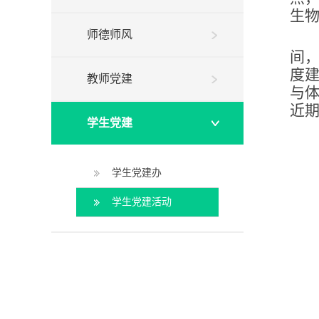
生
师德师风
间
度
教师党建
与
近
学生党建
学生党建办
学生党建活动