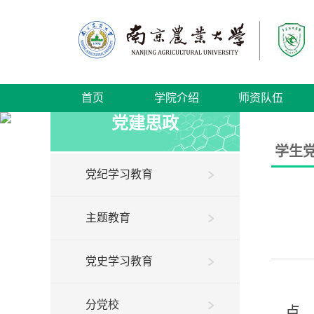
首页
学院介绍
师资队伍
党建思政
学生
党纪学习教育
主题教育
党史学习教育
分党校
点，