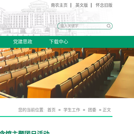
南农主页
英文版
怀念旧版
党建思政
下载中心
您的当前位置:
首页
≡
学生工作
≡
团委
≡ 正文