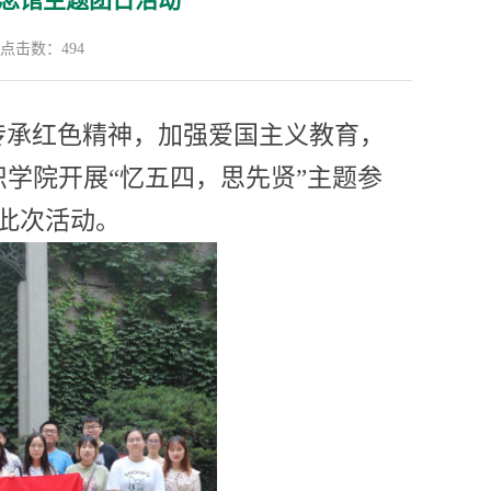
念馆主题团日活动
点击数：
494
传承红色精神，加强爱国主义教育
，
织学院
开展
“
忆五四，思先贤
”
主题参
此次活动。