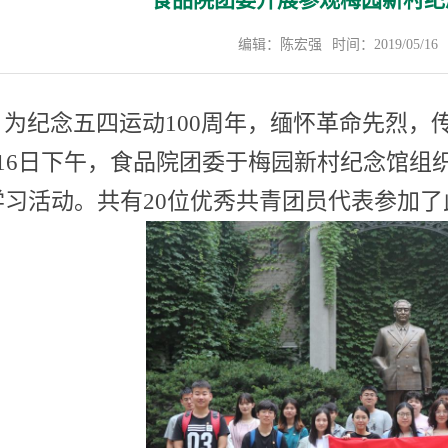
食品院团委开展参观梅园新村纪
编辑：陈宏强
时间：2019/05/16
为纪念五四运动
100
周年
，缅怀革命先烈，
16
日下午，食品院
团委于
梅园新村
纪念馆组
学习
活动。
共有
20
位优秀
共青团员
代表参加了