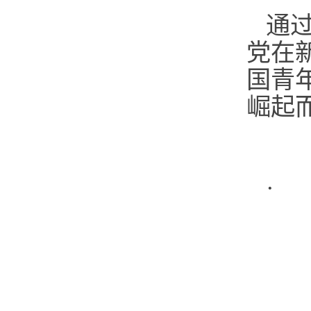
通
党在
国青
崛起
·