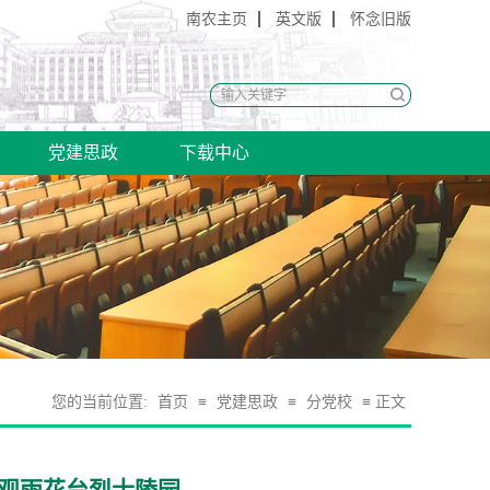
南农主页
英文版
怀念旧版
党建思政
下载中心
您的当前位置:
首页
≡
党建思政
≡
分党校
≡ 正文