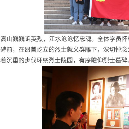
高山巍巍诉英烈，江水沧沧忆忠魂。全体学员怀
念碑前，在昂首屹立的烈士就义群雕下，深切悼念
迈着沉重的步伐环绕烈士陵园，有序瞻仰烈士墓碑