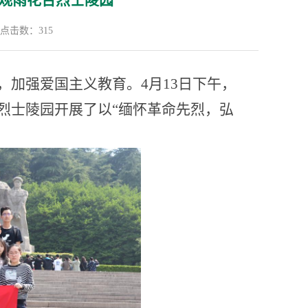
观雨花台烈士陵园
点击数：
315
，加强爱国主义教育。
4
月
13
日下午，
烈士陵园开展了以
“
缅怀革命先烈，弘