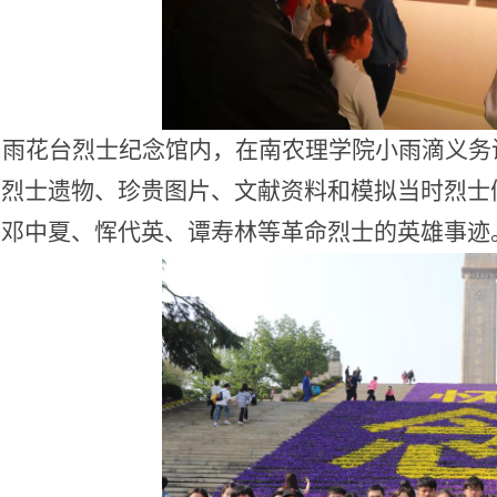
雨花台烈士纪念馆内，在南农理学院小雨滴义务
的烈士遗物、珍贵图片、文献资料和模拟当时烈士
听邓中夏、恽代英、谭寿林等革命烈士的英雄事迹