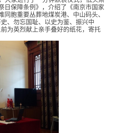
祭日保障条例》，介绍了《南京市国家
难同胞重要丛葬地煤炭港、中山码头、
历史、勿忘国耻、以史为鉴、振兴中
上前为英烈献上亲手叠好的纸花，寄托