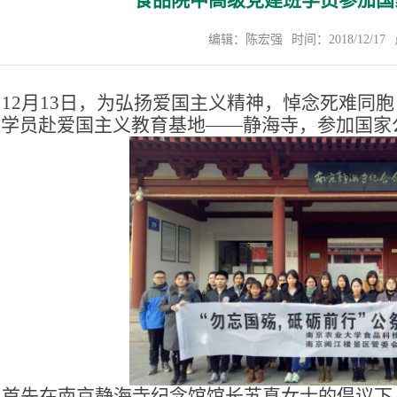
食品院中高级党建班学员参加国
编辑：陈宏强
时间：2018/12/17
12
月13日，为弘扬爱国主义精神，悼念死难同
班学员赴爱国主义教育基地——静海寺，参加国家
首先在南京静海寺纪念馆馆长苏真女士的倡议下