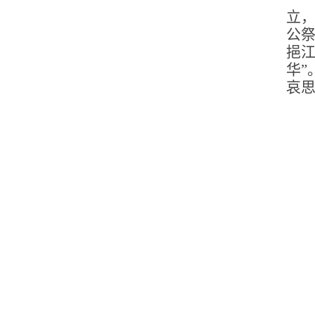
立
公
挹
华
哀