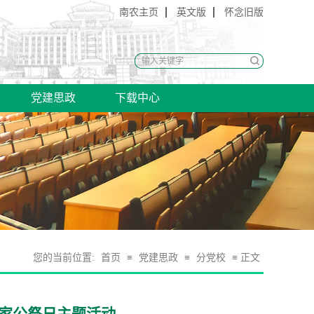
南农主页
英文版
怀念旧版
党建思政
下载中心
您的当前位置:
首页
≡
党建思政
≡
分党校
≡ 正文