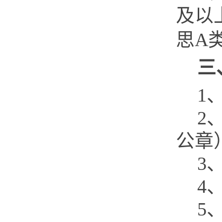
及以
思
A
三
1
2
公章
3
4
5