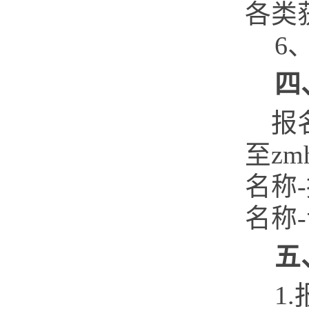
各类
6
四
报
至
zm
名称
-
名称
-
五
1.