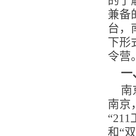
的了
兼备
台，
下
形
令营
一
南
南京
“
211
和“