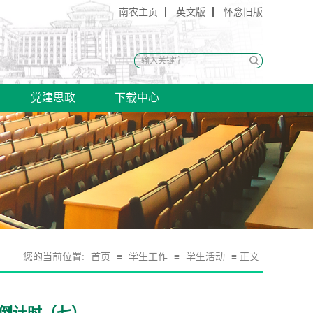
南农主页
英文版
怀念旧版
党建思政
下载中心
您的当前位置:
首页
≡
学生工作
≡
学生活动
≡ 正文