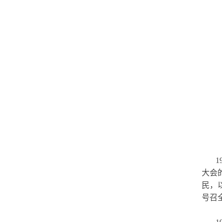
大会
民，
号召