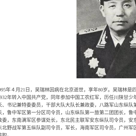
1995年４月21日，吴瑞林因病在北京逝世，享年80岁。吴瑞林是
1932年转入中国共产党，同年参加中国工农红军，历任川陕甘
长、书记兼特委委员，干部大队大队长兼政委，八路军山东纵队
长，鲁中军区第一分区司令员，山东纵队第一旅第二团团长，鲁
政委，东南满军区参谋处长，东北民主联军安东纵队司令员，安
东北野战军第五纵队副司令员，军长，海南军区司令员，广州军
等职。