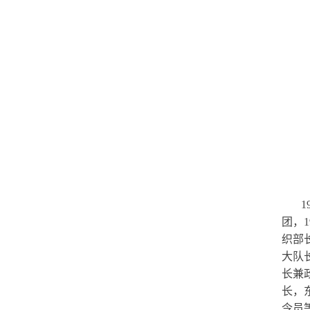
团，
织部
大队
长兼
长，
令员