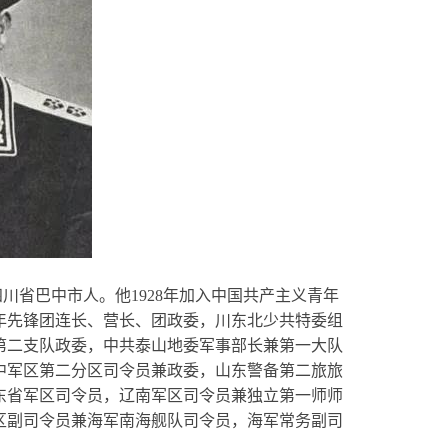
四川省巴中市人。他1928年加入中国共产主义青年
少年先锋团连长、营长、团政委，川东北少共特委组
第二支队政委，中共泰山地委军事部长兼第一大队
中军区第二分区司令员兼政委，山东警备第二旅旅
东省军区司令员，辽南军区司令员兼独立第一师师
区副司令员兼海军南海舰队司令员，海军常务副司