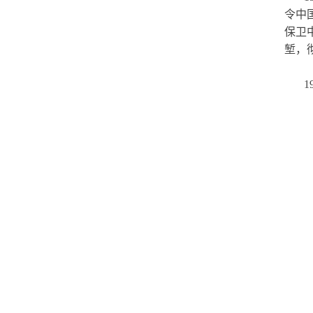
令中
保卫
堑，
1