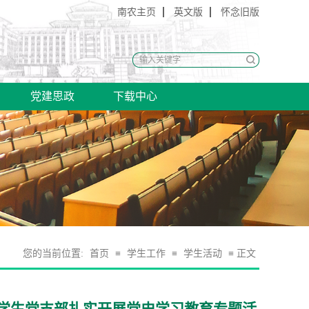
南农主页
英文版
怀念旧版
党建思政
下载中心
您的当前位置:
首页
≡
学生工作
≡
学生活动
≡ 正文