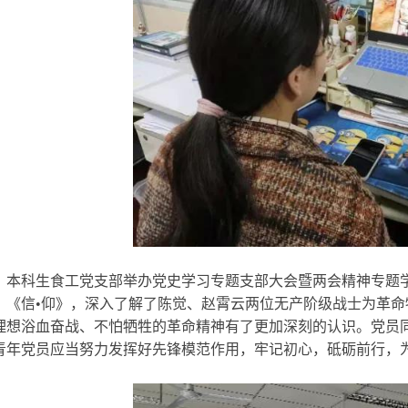
本科生食工党支部举办党史学习专题支部大会暨两会精神专题学
、《信•仰》，深入了解了陈觉、赵霄云两位无产阶级战士为革
理想浴血奋战、不怕牺牲的革命精神有了更加深刻的认识。党员
青年党员应当努力发挥好先锋模范作用，牢记初心，砥砺前行，为