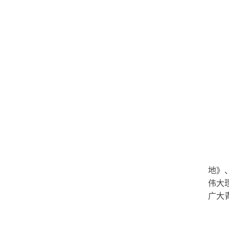
地》
伟大
广大