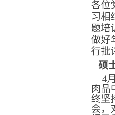
各位
习相
题培
做好
行批
硕
4
肉品
终坚
会，