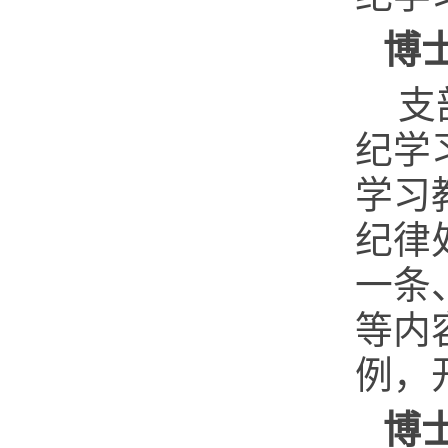
博
支
纪学
学习
纪律
一条
等内
例，
博