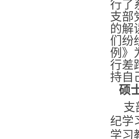
行了
支部
的解
们纷
例》
行差
持自
硕
支
纪学
学习