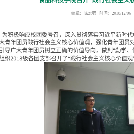
食品科技学院召开“践行社会主义
编辑：陈宏强
时间：2018/12/06
为积极响应校团委号召，深入
贯彻落实习近平新时代
大青年团员
践行社会主义核心价值观，强化
青年团员
引导广大
青年团员
树立正确的价值导向，做到
勤学、
“
组织
2018
级
各
团支部
召开
了
“践行
社会主义核心价值观