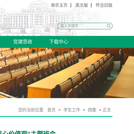
南农主页
英文版
怀念旧版
党建思政
下载中心
您的当前位置:
首页
≡
学生工作
≡
团委
≡ 正文