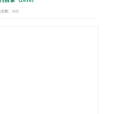
目录（2010）
点击数：
3432