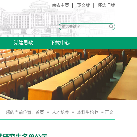
南农主页
英文版
怀念旧版
党建思政
下载中心
您的当前位置:
首页
≡
人才培养
≡
本科生培养
≡ 正文