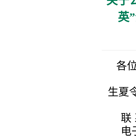
关于
英
各
2
生夏
联
电