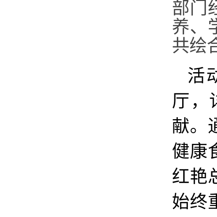
部门
养、
共绘
活
厅，
献。
健康
红艳
始终